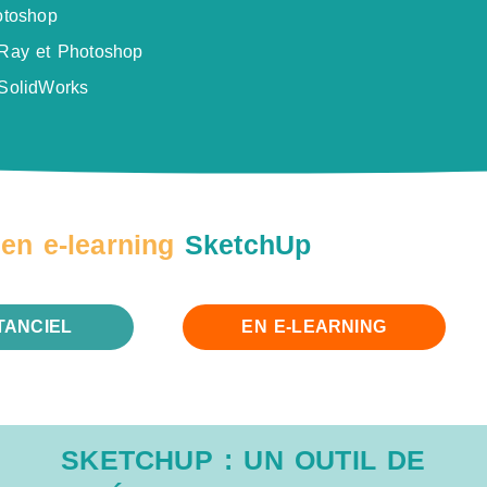
otoshop
Ray et Photoshop
SolidWorks
en e-learning
SketchUp
TANCIEL
EN E-LEARNING
SKETCHUP : UN OUTIL DE