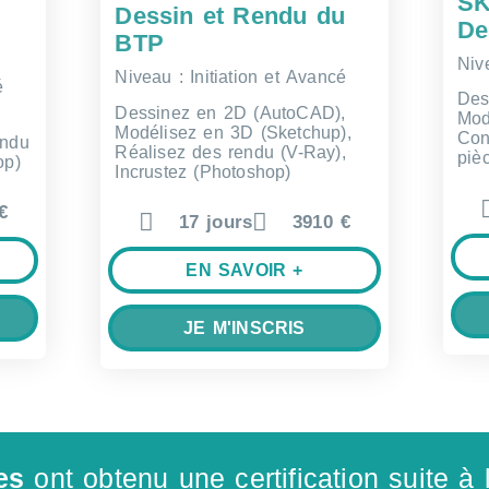
S
Dessin et Rendu du
De
BTP
Niv
Niveau : Initiation et Avancé
é
Des
Dessinez en 2D (AutoCAD),
Mod
Modélisez en 3D (Sketchup),
Con
endu
Réalisez des rendu (V-Ray),
piè
op)
Incrustez (Photoshop)
€
17 jours
3910 €
EN SAVOIR +
JE M'INSCRIS
es
ont obtenu une certification suite à