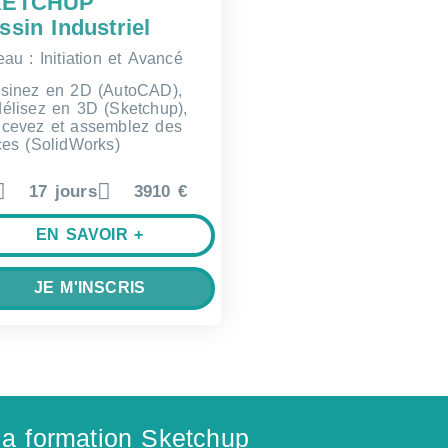
KETCHUP
ssin Industriel
eau : Initiation et Avancé
sinez en 2D (AutoCAD),
élisez en 3D (Sketchup),
cevez et assemblez des
ces (SolidWorks)
17 jours
3910 €
EN SAVOIR +
JE M'INSCRIS
 la formation Sketchup