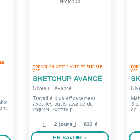
BLE
FORMATION CERTIFIANTE ET ÉLIGIBLE
FORM
CPF
CPF
SKETCHUP AVANCÉ
S
Niveau : Avancé
Niv
Travaillé plus efficacement
Maî
able
avec les outils avancé du
Ske
ions
logiciel Sketchup
en
2 jours
600 €
EN SAVOIR +