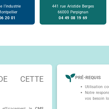
 l’industrie
441 rue Aristide Berges
ontpellier
66000 Perpignan
06 20 01
04 49 08 19 69
DE CETTE
PRÉ-REQUIS
Utilisation c
Notre respon
vos besoin lo
er efficacement le
CMS