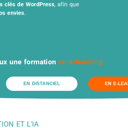
tés clés de WordPress
, afin que
vos envies
.
ux une formation
en e-learning
EN DISTANCIEL
EN E-LE
ION ET L'IA