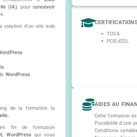
elle (IA)
, pour
concevoir
e.
CERTIFICATION
a création d’un site web
TOSA
PCIE-ICDL
WordPress
ls
 de
WordPress
AIDES AU FIN
long de la formation la
elle.
Cette formation es
Possibilité d'une p
en fin de formation
Conditions variabl
DL WordPress
qui vous