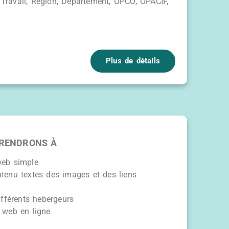
 Travail, Région, Département, OPCO, OPACIF,
Plus de détails
RENDRONS À
web simple
ntenu textes des images et des liens
différents hebergeurs
e web en ligne