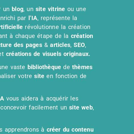
r un
blog
, un
site vitrine
ou une
enrichi par
l’IA
, représente la
tificielle
révolutionne la création
lant à chaque étape de la
création
cture des pages
&
articles
,
SEO
,
et
créations de visuels originaux.
 une vaste
bibliothèque
de
thèmes
naliser votre
site
en fonction de
IA
vous aidera à acquérir les
 concevoir facilement un
site web
,
us apprendrons à
créer du contenu