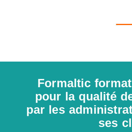
Formaltic format
pour la qualité d
par les administrat
ses cl