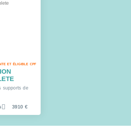
NTE ET ÉLIGIBLE CPF
ION
LETE
s supports de
s
3910 €