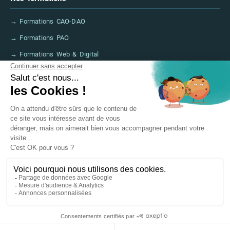
→ Formations CAO-DAO
→ Formations PAO
→ Formations Web & Digital
→ Formations IA
→ Financer sa formation (CPF, France Travail)
→ FAQ
Informations légales
→ Mentions légales
→ Accessibilité
→ Certifications & Labels
© 2025 FORMALTIC Formation
Centre de formation depuis 2012
Tous droits réservés