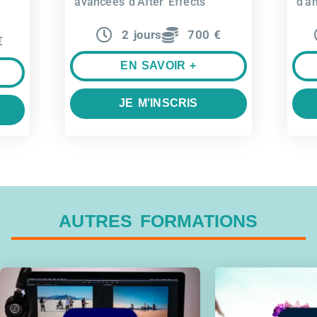
avancées d’After Effects
d’a
2 jours
700 €
€
EN SAVOIR +
JE M'INSCRIS
AUTRES FORMATIONS