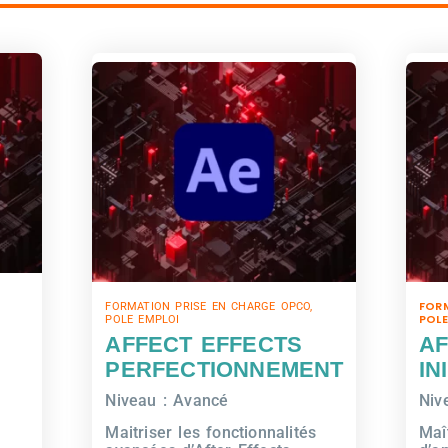
FOR
FORMATION PRISE EN CHARGE OPCO,
POLE
POLE EMPLOI
AFFECT EFFECTS
AF
PERFECTIONNEMENT
IN
Niveau : Avancé
Nive
Maitriser les fonctionnalités
Maî