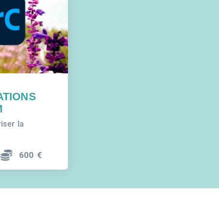
ATIONS
M
iser la
s
600 €