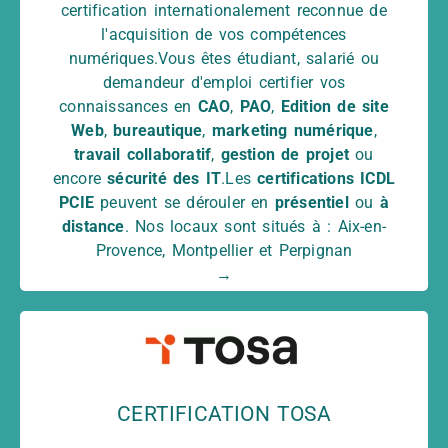
Revit : 12,50%
certification internationalement reconnue de
Année 2023 : 16,84% pour 95
l'acquisition de vos compétences
certifications
numériques.Vous êtes étudiant, salarié ou
- PCIE Photoshop : 16,67% - PCIE Illustrator :
demandeur d'emploi certifier vos
25% - PCIE InDesign : 0% - PCIE Sketchup :
connaissances en
CAO
,
PAO
,
Edition de site
16,67% - PCIE WordPress : 45,45% - PCIE
Web
,
bureautique
,
marketing numérique
,
Revit : 6,90%
travail collaboratif
,
gestion de projet
ou
Année 2024 : 14,75% pour 70
encore
sécurité des IT
.Les
certifications ICDL
certifications
PCIE
peuvent se dérouler en
présentiel
ou
à
- PCIE InDesign : 0% - PCIE Sketchup :
distance
. Nos locaux sont situés à : Aix-en-
14,71% - PCIE WordPress : 0% - PCIE Revit :
Provence, Montpellier et Perpignan
13,33% - PCIE SolidWorks : 33,33% - PCIE
→
Fusion 360 : 0%
Taux de réussite aux certifications TOSA :
Année 2022 : 54,91% pour 57
certifications
- TOSA AutoCAD : 77,14% - TOSA Photoshop
: 40% - TOSA InDesign : 60% - TOSA
CERTIFICATION TOSA
Illustrator : 50% - TOSA WordPress : 37,50% -