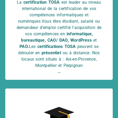
La
certification TOSA
est leader au niveau
TOSA Excel : 50%
international de la certification de vos
Année 2023 : 83,33% pour 48
compétences informatiques et
certifications
numériques.Vous êtes étudiant, salarié ou
- TOSA AutoCAD : 88,24% - TOSA Photoshop
demandeur d'emploi certifié l'acquisition de
: 50% - TOSA InDesign : 50% - TOSA
vos compétences en
informatique,
WordPress : 66,67% - TOSA Excel : 66,67% -
bureautique, CAO/ DAO, WordPress
et
TOSA Word : 66,67%
PAO.
Les
certifications TOSA
peuvent se
Année 2024 : 61,05% pour 153
dérouler en
présentiel
ou à distance. Nos
certifications
locaux sont situés à : Aix-en-Provence,
- TOSA AutoCAD : 78,26% - TOSA Photoshop
Montpellier et Perpignan
: 50% - TOSA InDesign : 28,57% - TOSA
→
WordPress : 57,14% - TOSA Excel : 50% -
TOSA Word : 75%