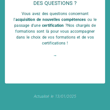
DES QUESTIONS ?
Vous pouvez suivre une formation et passez
Vous avez des questions concernant
.
à distance
ou
présentiel
une certification en
l'
acquisition de nouvelles compétences
ou le
Nos locaux sont situés à : Aix-en-Provence,
passage d'une
certification
?Nos chargés de
Montpellier et Perpignan.
formations sont là pour vous accompagner
Vous pouvez nous contacter :
dans le choix de vos formations et de vos
04 42 50 60 28
Par téléphone :
certifications !
contact@formaltic.com
Par mail :
→
Actualisé le 13/01/2025