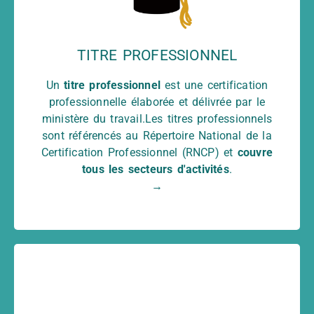
s'adresse à toutes
titre professionnel
Le
acquérir de nouvelles
personnes souhaitant
.Que vous
compétences professionnelles
TITRE PROFESSIONNEL
soyez étudiant, salarié du secteur public ou
privé ou en recherche d'emploi vous avez la
Un
titre professionnel
est une certification
possibilité d'intégrer un titre professionnel et
professionnelle élaborée et délivrée par le
n'attendez plus pour apprendre le métier qu'il
ministère du travail.Les titres professionnels
vous plaît !
sont référencés au Répertoire National de la
Certification Professionnel (RNCP) et
couvre
tous les secteurs d'activités
.
→