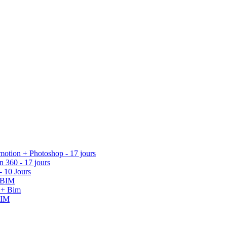
tion + Photoshop - 17 jours
360 - 17 jours
 10 Jours
+ BIM
e + Bim
BIM