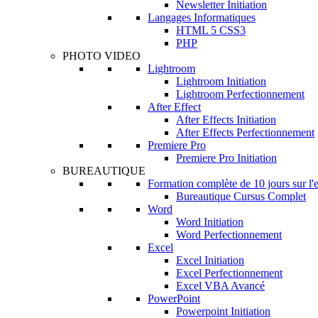
Newsletter Initiation
Langages Informatiques
HTML 5 CSS3
PHP
PHOTO VIDEO
Lightroom
Lightroom Initiation
Lightroom Perfectionnement
After Effect
After Effects Initiation
After Effects Perfectionnement
Premiere Pro
Premiere Pro Initiation
BUREAUTIQUE
Formation complète de 10 jours sur l'
Bureautique Cursus Complet
Word
Word Initiation
Word Perfectionnement
Excel
Excel Initiation
Excel Perfectionnement
Excel VBA Avancé
PowerPoint
Powerpoint Initiation