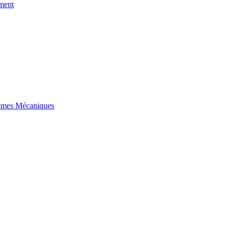
ment
tèmes Mécaniques