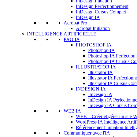
InDesign Initiation
InDesign Perfectionnement
InDesign Cursus Complet
InDesign IA
Acrobat Pro
Acrobat Initiation
INTELLIGENCE ARTIFICIELLE
PAO IA
PHOTOSHOP IA
Photoshop IA
Photoshop IA Perfection
Photoshop IA Cursus Co
ILLUSTRATOR IA
Illustrator IA
Illustrator IA Perfection
Illustrator IA Cursus Co
INDESIGN IA
InDesign IA
InDesign IA Perfectionn
InDesign IA Cursus Com
WEB IA
WEB – Créer et gérer un site Wo
WordPress IA Intelligence Artifi
Référencement Initiation Intellig
Communiquer avec l'IA