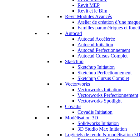
Revit MEP
Revit et le Bim
Revit Modules Avancés
Atelier de création d’une maque
Familles paramétriques et fonct
Autocad
Autocad Accélérée
Autocad Initiation
Autocad Perfectionnement
Autocad Cursus Complet
Sketchup
Sketchup Initiation
Sketchup Perfectionnement
Sketchup Cursus Complet
Vectorworks
Vectorworks Initiation
Vectorworks Perfectionnement
Vectorworks Spotlight
Covadis
Covadis Initiation
Modélisation 3D
Solidworks Initiation
3D Studio Max Initiation
Logiciels de rendu & modélisation 3