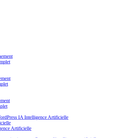
nement
mplet
nement
mplet
ement
plet
rdPress IA Intelligence Artificielle
cielle
ence Artificielle