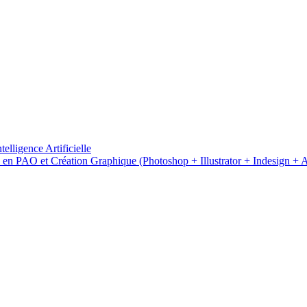
lligence Artificielle
 en PAO et Création Graphique (Photoshop + Illustrator + Indesign + A