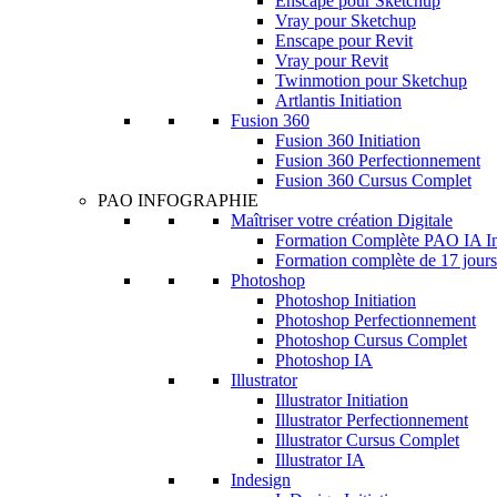
Enscape pour Sketchup
Vray pour Sketchup
Enscape pour Revit
Vray pour Revit
Twinmotion pour Sketchup
Artlantis Initiation
Fusion 360
Fusion 360 Initiation
Fusion 360 Perfectionnement
Fusion 360 Cursus Complet
PAO INFOGRAPHIE
Maîtriser votre création Digitale
Formation Complète PAO IA Inte
Formation complète de 17 jours
Photoshop
Photoshop Initiation
Photoshop Perfectionnement
Photoshop Cursus Complet
Photoshop IA
Illustrator
Illustrator Initiation
Illustrator Perfectionnement
Illustrator Cursus Complet
Illustrator IA
Indesign