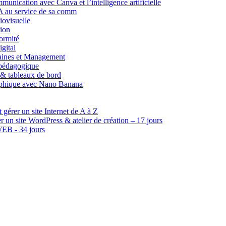
munication avec Canva et l’intelligence artificielle
A au service de sa comm
iovisuelle
ion
ormité
gital
aines et Management
 pédagogique
 & tableaux de bord
raphique avec Nano Banana
 gérer un site Internet de A à Z
un site WordPress & atelier de création – 17 jours
EB - 34 jours