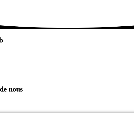
b
ssi.
 de nous