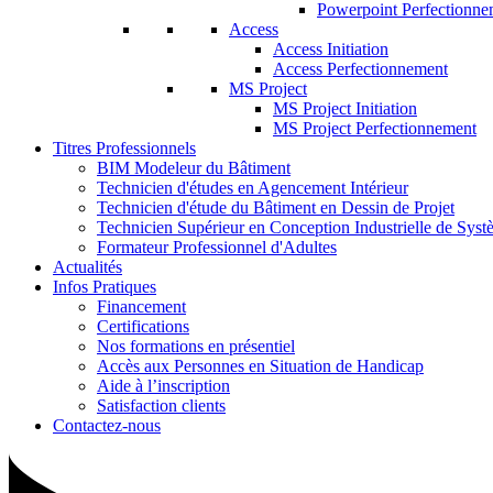
Powerpoint Perfectionne
Access
Access Initiation
Access Perfectionnement
MS Project
MS Project Initiation
MS Project Perfectionnement
Titres Professionnels
BIM Modeleur du Bâtiment
Technicien d'études en Agencement Intérieur
Technicien d'étude du Bâtiment en Dessin de Projet
Technicien Supérieur en Conception Industrielle de Sys
Formateur Professionnel d'Adultes
Actualités
Infos Pratiques
Financement
Certifications
Nos formations en présentiel
Accès aux Personnes en Situation de Handicap
Aide à l’inscription
Satisfaction clients
Contactez-nous