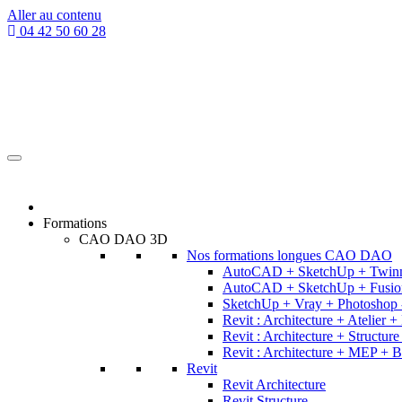
Aller au contenu
04 42 50 60 28
Formations
CAO DAO 3D
Nos formations longues CAO DAO
AutoCAD + SketchUp + Twinmo
AutoCAD + SketchUp + Fusion 
SketchUp + Vray + Photoshop -
Revit : Architecture + Atelier 
Revit : Architecture + Structur
Revit : Architecture + MEP + 
Revit
Revit Architecture
Revit Structure