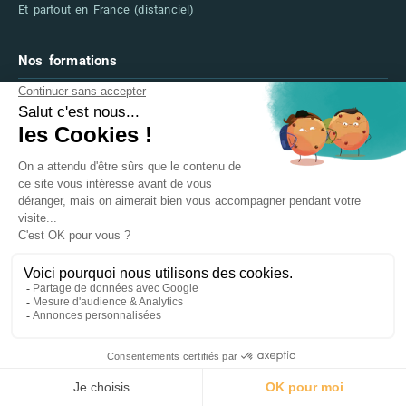
Et partout en France (distanciel)
Nos formations
→ Formations CAO-DAO
→ Formations PAO
→ Formations Web & Digital
→ Formations IA
→ Financer sa formation (CPF, France Travail)
→ FAQ
Informations légales
→ Mentions légales
→ Accessibilité
→ Certifications & Labels