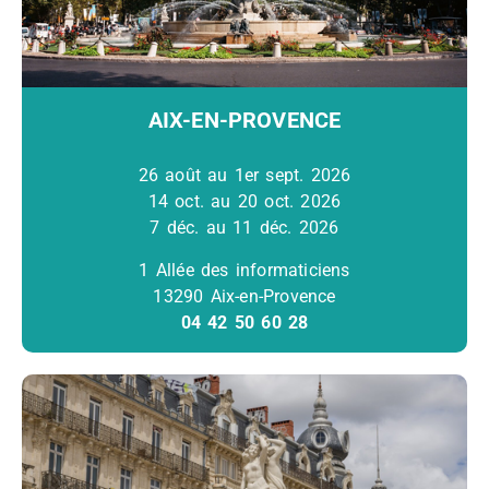
AIX-EN-PROVENCE
26 août au 1er sept. 2026
14 oct. au 20 oct. 2026
7 déc. au 11 déc. 2026
1 Allée des informaticiens
13290 Aix-en-Provence
04 42 50 60 28