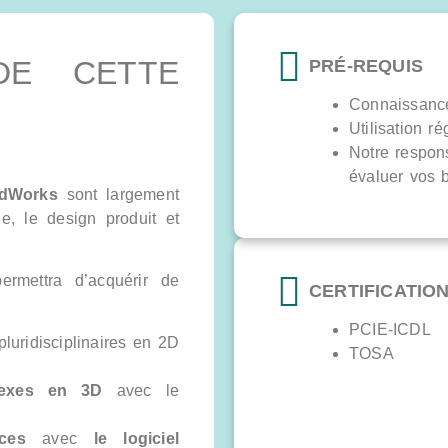
DE CETTE
PRÉ-REQUIS
Connaissance
Utilisation ré
Notre respon
évaluer vos b
dWorks
sont largement
ie, le design produit et
ermettra d’acquérir de
CERTIFICATIO
PCIE-ICDL
luridisciplinaires en 2D
TOSA
lexes en 3D
avec le
ces
avec
le logiciel