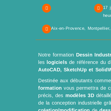
17 
heu
Aix-en-Provence, Montpellier
Notre formation
Dessin Industr
les
logiciels
de référence du de
AutoCAD, SketchUp et Solid
Destinée aux débutants comme
formation
vous permettra de 
précis, des
modèles 3D
détail
de la conception industrielle gr
création/modification
de
dess