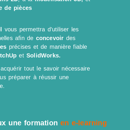
e de pièces
el
vous permettra d’utiliser les
elles afin de
concevoir
des
ues
précises et de manière fiable
tchUp
et
SolidWorks.
acquérir tout le savoir nécessaire
us préparer à réussir une
e.
ux une formation
en e-learning