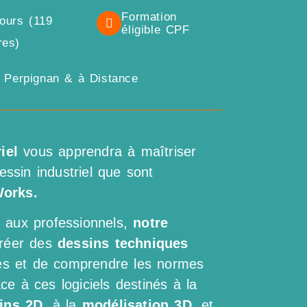
Formation
jours (119
éligible CPF
res)
, Perpignan & à Distance
iel
vous apprendra à maîtriser
ssin industriel que sont
Works.
 aux professionnels,
notre
créer des
dessins techniques
lés et de comprendre les normes
âce à ces logiciels destinés à la
ins 2D
, à la
modélisation 3D,
et