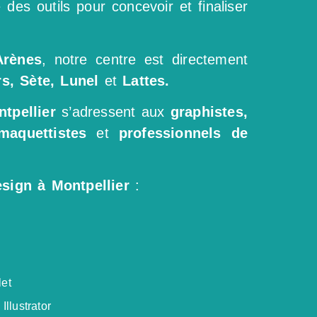
 des outils pour concevoir et finaliser
Arènes
, notre centre est directement
rs, Sète, Lunel
et
Lattes.
tpellier
s’adressent aux
graphistes,
maquettistes
et
professionnels de
sign à Montpellier
:
et
llustrator