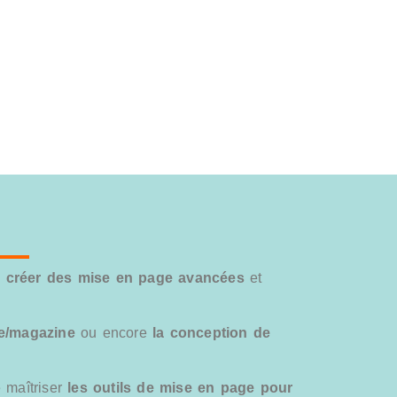
,
créer des mise en page avancées
et
vre/magazine
ou encore
la conception de
 maîtriser
les outils de mise en page pour