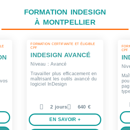
FORMATION INDESIGN
À MONTPELLIER
FORMATION CERTIFIANTE ET ÉLIGIBLE
BLE
FORM
CPF
CPF
INDESIGN AVANCÉ
ON
IN
Niveau : Avancé
Nive
Travailler plus efficacement en
Maît
maîtrisant les outils avancé du
 vos
pou
logiciel InDesign
pag
typ
2 jours
640 €
EN SAVOIR +