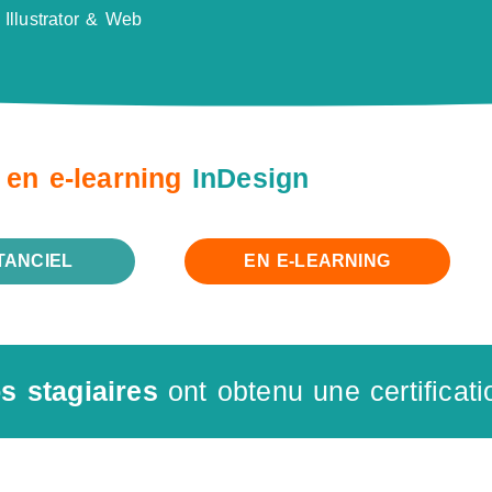
Illustrator & Web
en e-learning
InDesign
TANCIEL
EN E-LEARNING
s stagiaires
ont obtenu une certificati