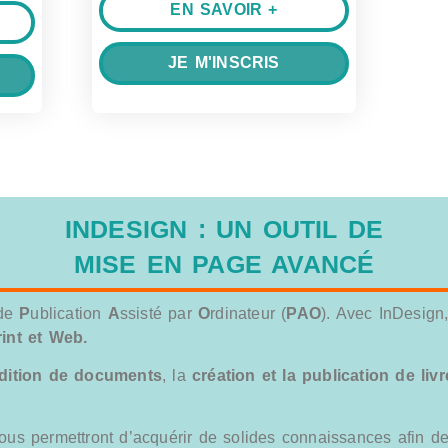
EN SAVOIR +
JE M'INSCRIS
INDESIGN : UN OUTIL DE
MISE EN PAGE AVANCÉ
 de
P
ublication
A
ssisté par
O
rdinateur (
PAO
). Avec InDesign
int et Web.
dition de documents
, la
création et la publication de li
us permettront d’acquérir de solides connaissances afin de