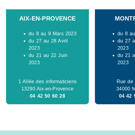
AIX-EN-PROVENCE
MONTP
du 8 au 9 Mars 2023
du 8 a
du 27 au 28 Avril
du 27 a
2023
2023
du 21 au 22 Juin
du 21 a
2023
2023
1 Allée des informaticiens
Rue de l
13290 Aix-en-Provence
34000 M
04 42 50 60 28
04 42 