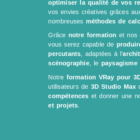
optimiser la qualité de vos r
vos envies créatives grâces aux
nombreuses
méthodes de calc
Grâce
notre formation
et nos 
vous serez capable de
produire
percutants
, adaptées à l’
archi
scénographie
, le
paysagisme
Notre
formation VRay pour 3
utilisateurs de
3D Studio Max
q
compétences
et donner une no
et projets
.