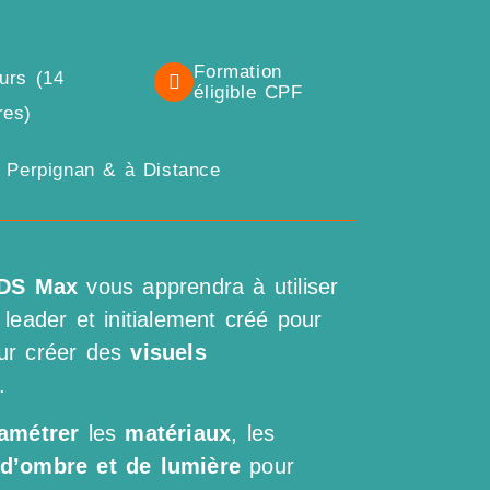
Formation
ours (14
éligible CPF
res)
, Perpignan & à Distance
3DS Max
vous apprendra à utiliser
leader et initialement créé pour
ur créer des
visuels
.
amétrer
les
matériaux
, les
 d’ombre et de lumière
pour