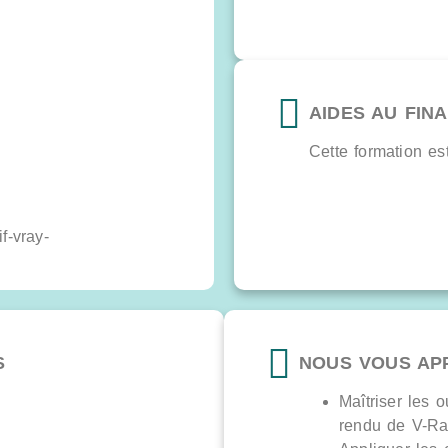
…
AIDES AU FIN
Cette formation es
S
NOUS VOUS AP
Maîtriser les o
rendu de V-R