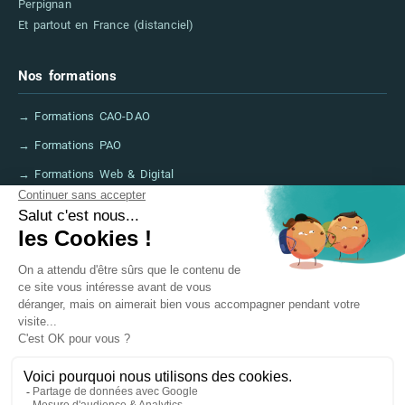
Perpignan
Et partout en France (distanciel)
Nos formations
→ Formations CAO-DAO
→ Formations PAO
→ Formations Web & Digital
→ Formations IA
→ Financer sa formation (CPF, France Travail)
→ FAQ
Informations légales
→ Mentions légales
→ Accessibilité
→ Certifications & Labels