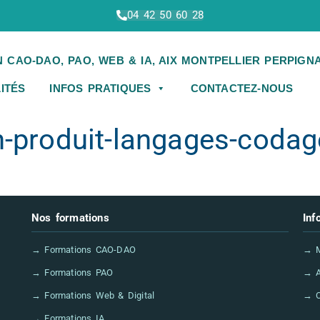
04 42 50 60 28
ITÉS
INFOS PRATIQUES
CONTACTEZ-NOUS
n-produit-langages-codag
Nos formations
Inf
→ Formations CAO-DAO
→ M
→ Formations PAO
→ A
→ Formations Web & Digital
→ C
→ Formations IA