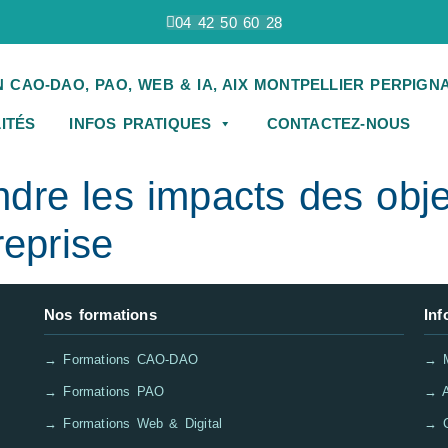
04 42 50 60 28
ITÉS
INFOS PRATIQUES
CONTACTEZ-NOUS
re les impacts des obje
reprise
Nos formations
Inf
→ Formations CAO-DAO
→ M
→ Formations PAO
→ A
→ Formations Web & Digital
→ C