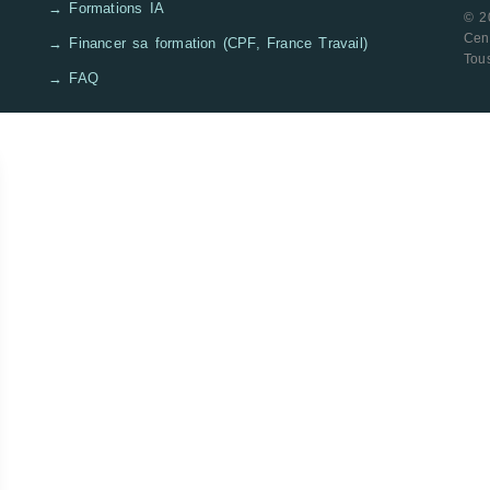
→ Formations IA
© 2
Cen
→ Financer sa formation (CPF, France Travail)
Tous
→ FAQ