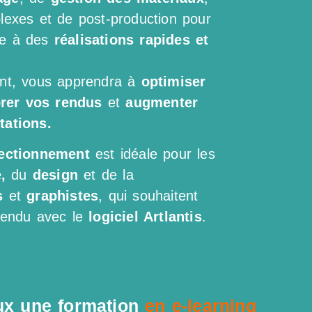
lexes et de post-production pour
e à des
réalisations rapides et
ent, vous apprendra à
optimiser
rer vos rendus
et
augmenter
tations.
fectionnement
est idéale pour les
,
du
design
et de la
s
et
graphistes
, qui souhaitent
rendu avec le
logiciel Artlantis
.
ux une formation
en e-learning