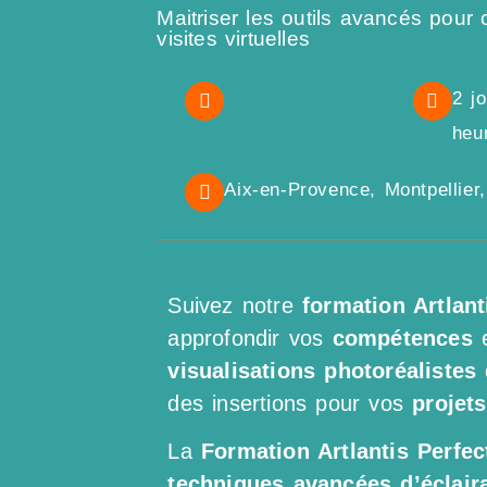
Maitriser les outils avancés pou
visites virtuelles
2 j
heu
Aix-en-Provence, Montpellier
Suivez notre
formation Artlan
approfondir vos
compétences
visualisations photoréalistes
des insertions pour vos
projet
La
Formation Artlantis Perfe
techniques avancées d’éclair