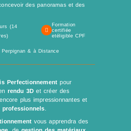
r concevoir des panoramas et des
Formation
ours (14
certifiée
res)
etéligible CPF
, Perpignan & à Distance
tis Perfectionnement
pour
en
rendu 3D
et créer des
encore plus impressionnantes et
s professionnels
.
ctionnement
vous apprendra des
age
, de
gestion des matériaux
,