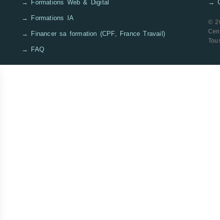
→ Formations Web & Digital
→ C
→ Formations IA
© 2
Cen
→ Financer sa formation (CPF, France Travail)
Tous
→ FAQ